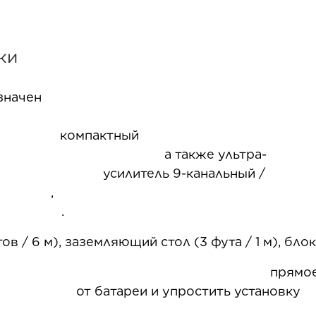
ки
значен
л
ный 4-ка
, а также ультра-
ель 9-канальный /
P 
.
ов / 6 м), заземляющий стол (3 фута / 1 м), бл
ляет установить прямо
и упростить установку