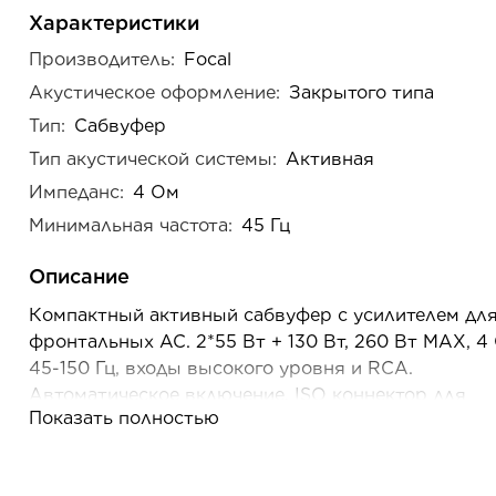
Характеристики
Производитель:
Focal
Акустическое оформление:
Закрытого типа
Тип:
Сабвуфер
Тип акустической системы:
Активная
Импеданс:
4 Ом
Минимальная частота:
45 Гц
Описание
Компактный активный сабвуфер с усилителем дл
фронтальных АС. 2*55 Вт + 130 Вт, 260 Вт MAX, 4
45-150 Гц, входы высокого уровня и RCA.
Автоматическое включение. ISO коннектор для
Показать полностью
подключения к штатной системе.