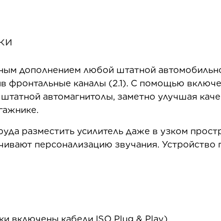
ки
дным дополнением любой штатной автомобильно
ив фронтальные каналы (2.1). С помощью включе
 штатной автомагнитолы, заметно улучшая кач
гажнике.
труда разместить усилитель даже в узком прос
чивают персонализацию звучания. Устройство 
ки включены кабели ISO Plug & Play)