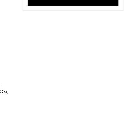
я
 Ом,