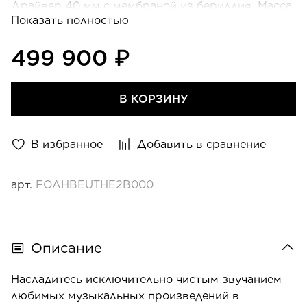
Драйвер 40 мм с мембраной из бериллия. Масса
Показать полностью
наушников 490 г. Длина кабеля: 4 м. Разъемы:
6,35 мм – 2 x Lemo. Вес б
499 900 ₽
В КОРЗИНУ
В избранное
Добавить в сравнение
арт.
FOAHBEUTHE2B000
Описание
Насладитесь исключительно чистым звучанием
любимых музыкальных произведений в