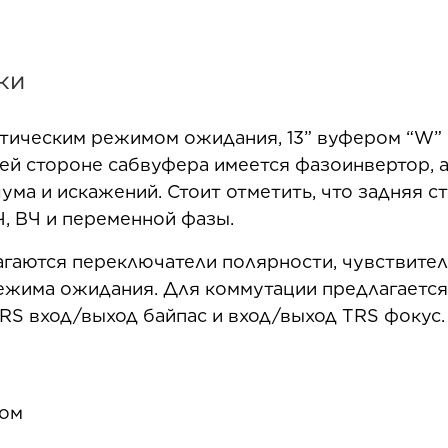
ки
ическим режимом ожидания, 13” вуфером “W” 
ней стороне сабвуфера имеется фазоинвертор, 
ма и искажений. Стоит отметить, что задняя с
Ч, ВЧ и переменной фазы.
агаются переключатели полярности, чувствител
жима ожидания. Для коммутации предлагается 
TRS вход/выход байпас и вход/выход TRS фокус.
ром